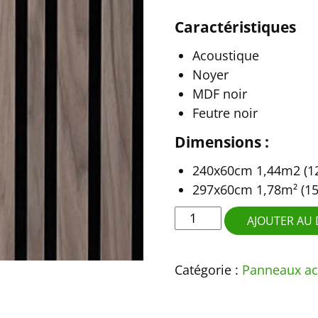
Caractéristiques
Acoustique
Noyer
MDF noir
Feutre noir
Dimensions :
240x60cm 1,44m2 (12
297x60cm 1,78m² (15
quantité
AJOUTER AU 
de
Noyer
Catégorie :
Panneaux ac
"Barcode"