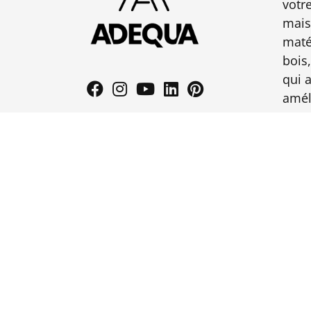
votr
mais
maté
bois,
qui 
amél
© 2024 Adequa Design SRL • Tous droits réservés •
CG