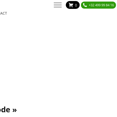
0
+32 499 99 84 16
ACT
ode »