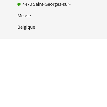
4470 Saint-Georges-sur-
Meuse
Belgique
hello@adequa-design.be
TVA : BE0780 935 815
+32 499 99 84 16