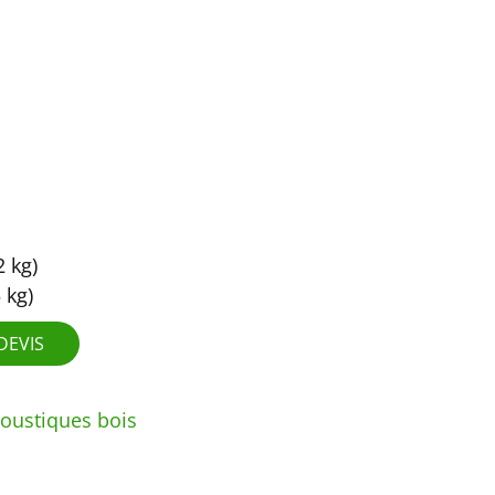
 kg)
 kg)
DEVIS
oustiques bois