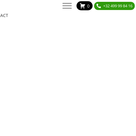
0
+32 499 99 84 16
ACT