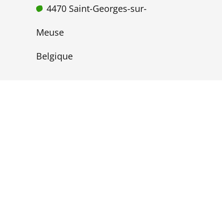
4470 Saint-Georges-sur-
Meuse
Belgique
hello@adequa-design.be
TVA : BE0780 935 815
+32 499 99 84 16