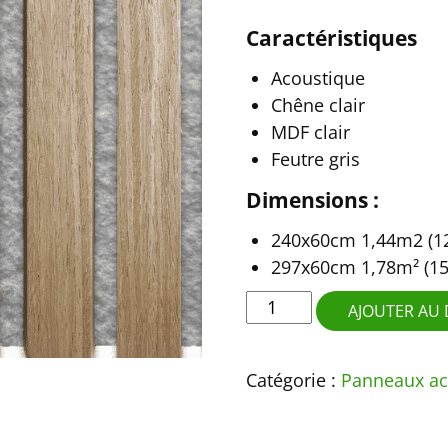
Caractéristiques
Acoustique
Chêne clair
MDF clair
Feutre gris
Dimensions :
240x60cm 1,44m2 (12
297x60cm 1,78m² (15
quantité
AJOUTER AU 
de
Chêne
Catégorie :
Panneaux ac
clair
feutre
gris