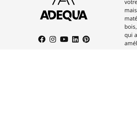
votr
mais
maté
bois,
qui 
amél
© 2024 Adequa Design SRL • Tous droits réservés •
CG