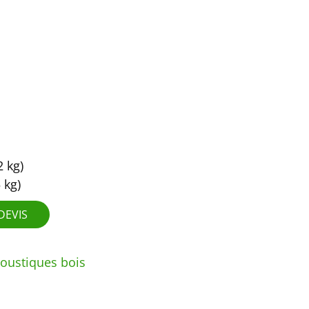
 kg)
 kg)
DEVIS
oustiques bois