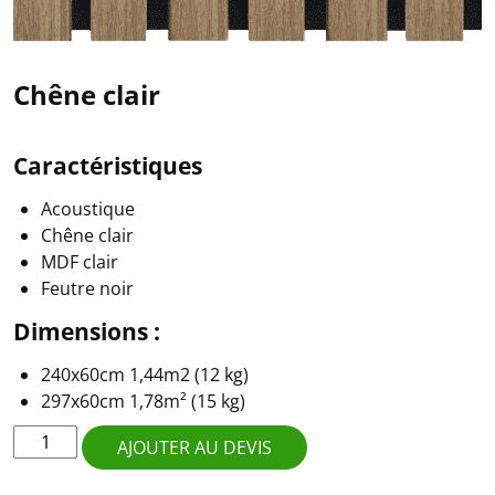
Chêne clair
Caractéristiques
Acoustique
Chêne clair
MDF clair
Feutre noir
Dimensions :
240x60cm 1,44m2 (12 kg)
297x60cm 1,78m² (15 kg)
quantité
AJOUTER AU DEVIS
de
Chêne