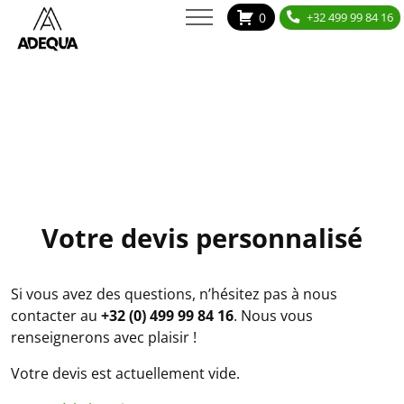
Architectes
Parachèvement
BOUTIQUE
0
+32 499 99 84 16
Commerces & Horeca
Mobilier sur mesure
Entreprises & Bureaux
CONTACT
Phone box
Menuisiers &
parachèvement
Secteur soin/santé
Particuliers
Votre devis personnalisé
Si vous avez des questions, n’hésitez pas à nous
contacter au
+32 (0) 499 99 84 16
. Nous vous
renseignerons avec plaisir !
Votre devis est actuellement vide.