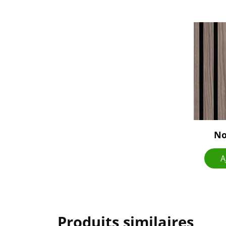
No
A
Produits similaires