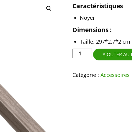
Caractéristiques
Noyer
Dimensions :
Taille: 297*2.7*2 cm
quantité
AJOUTER AU 
de
Latte
Catégorie :
Accessoires
de
finition
Noyer