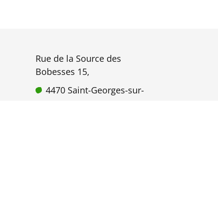
Rue de la Source des
Bobesses 15,
4470 Saint-Georges-sur-
Meuse
Belgique
hello@adequa-design.be
TVA : BE0780 935 815