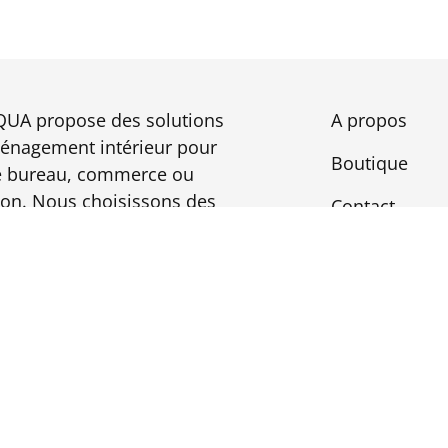
UA propose des solutions
A propos
énagement intérieur pour
Boutique
e bureau, commerce ou
on. Nous choisissons des
Contact
riaux naturels comme le
 les végétaux ou le liège
apportent également une
ioration acoustique.