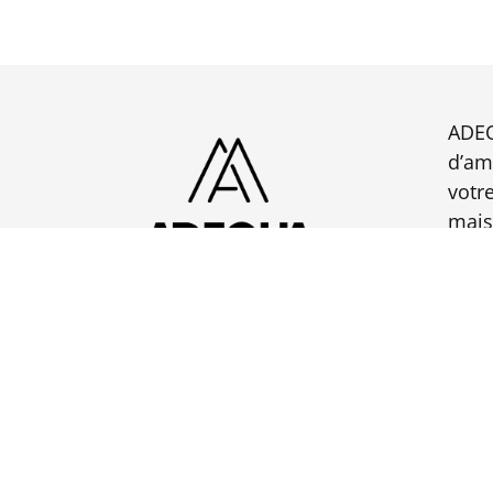
ADEQ
d’am
votr
mais
maté
bois,
qui 
amél