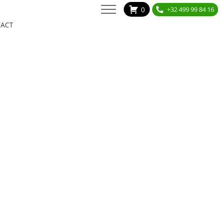
0
+32 499 99 84 16
ACT