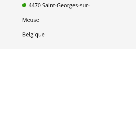
4470 Saint-Georges-sur-
Meuse
Belgique
hello@adequa-design.be
TVA : BE0780 935 815
+32 499 99 84 16