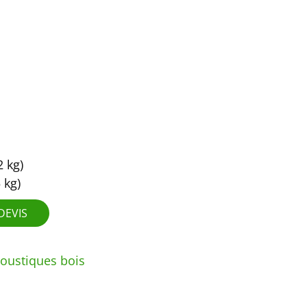
 kg)
 kg)
DEVIS
oustiques bois