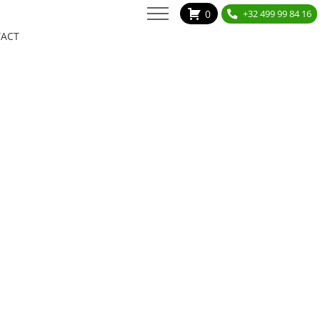
0
+32 499 99 84 16
ACT