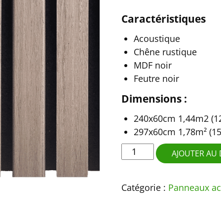
Caractéristiques
Acoustique
Chêne rustique
MDF noir
Feutre noir
Dimensions :
240x60cm 1,44m2 (12
297x60cm 1,78m² (15
quantité
AJOUTER AU 
de
Noyer
Catégorie :
Panneaux ac