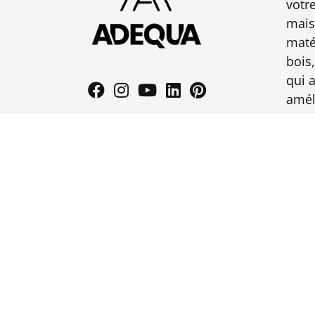
votr
mais
maté
bois,
qui 
amél
© 2024 Adequa Design SRL • Tous droits réservés •
CG