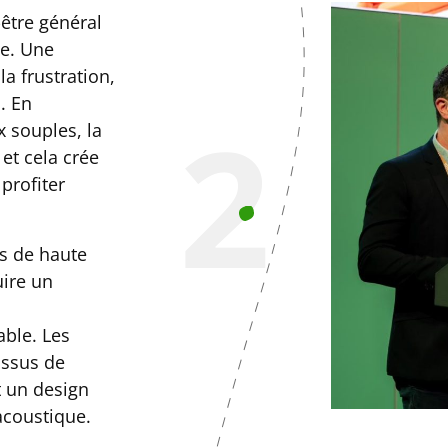
-être général
ue. Une
a frustration,
. En
2
 souples, la
et cela crée
profiter
s de haute
uire un
able. Les
issus de
t un design
acoustique.