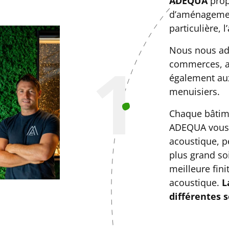
ADEQUA
prop
d’aménagemen
particulière, 
Nous nous adr
1
commerces, au
également aux
menuisiers.
Chaque bâtime
ADEQUA vous o
acoustique, pe
plus grand soi
meilleure fini
acoustique.
L
différentes 