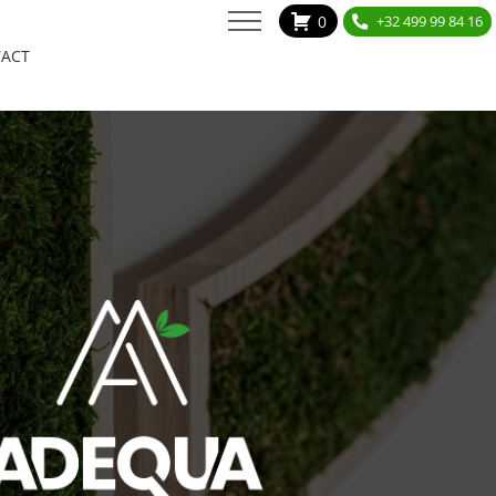
0
+32 499 99 84 16
ACT