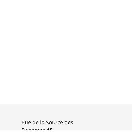
page
du
produit
Rue de la Source des
Bobesses 15,