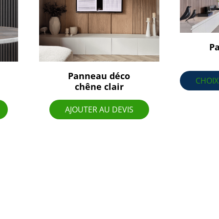
P
Panneau déco
CHOIX
chêne clair
AJOUTER AU DEVIS