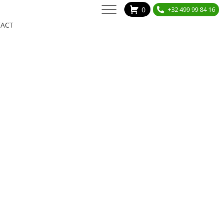
0
+32 499 99 84 16
ACT