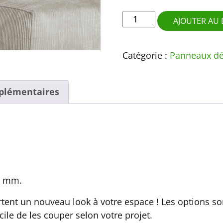
quantité
AJOUTER AU 
de
Panneau
Catégorie :
Panneaux dé
déco
Full
black
plémentaires
20 mm.
ent un nouveau look à votre espace ! Les options son
cile de les couper selon votre projet.