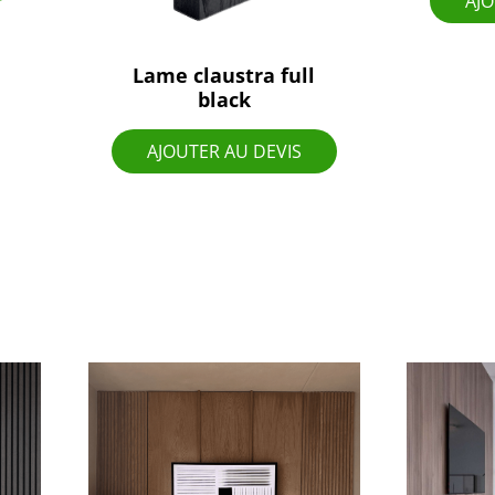
AJO
Lame claustra full
black
AJOUTER AU DEVIS