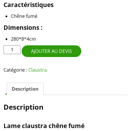
Caractéristiques
Chêne fumé
Dimensions :
280*8*4cm
quantité
AJOUTER AU DEVIS
de
Lame
claustra
Catégorie :
Claustra
chêne
fumé
Description
Description
Lame claustra chêne fumé