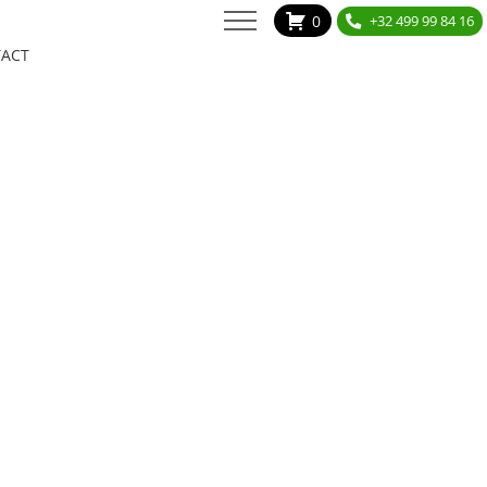
0
+32 499 99 84 16
ACT