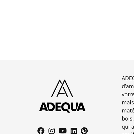
ADEQ
d’am
votr
mais
maté
bois,
qui 