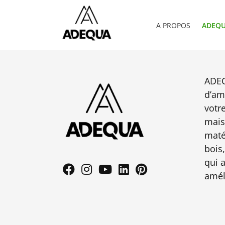
A PROPOS
ADEQU
ADEQ
d’am
votr
mais
maté
bois,
qui 
amél