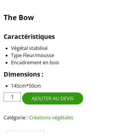
The Bow
Caractéristiques
Végétal stabilisé
Type Fleur/mousse
Encadrement en bois
Dimensions :
145cm*50cm
quantité
AJOUTER AU DEVIS
de
The
Bow
Catégorie :
Créations végétales