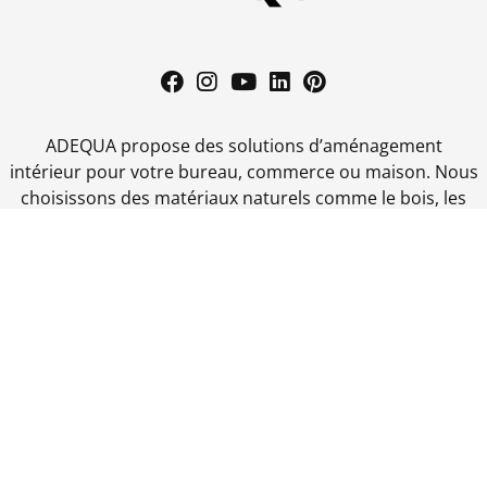
ADEQUA propose des solutions d’aménagement
intérieur pour votre bureau, commerce ou maison. Nous
choisissons des matériaux naturels comme le bois, les
végétaux ou le liège qui apportent également une
amélioration acoustique.
A propos
Boutique
Contact
Rue de la Source des Bobesses 15,